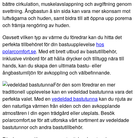
bättre cirkulation, muskelavslappning och avgiftning genom
svettning. Ångbastun å sin sida kan vara mer skonsam mot
luftvägarna och huden, samt bidra till att öppna upp porerna
och främja rengöring av huden.
Oavsett vilken typ av värme du föredrar kan du hitta det
perfekta tillbehöret för din bastuupplevelse
hos
polarcomfort.se
. Med ett brett utbud av bastutillbehör,
inklusive vinbord för att hålla drycker och tilltugg nära till
hands, kan du skapa den ultimata bastu- eller
ångbastumiljön för avkoppling och välbefinnande.
För den som föredrar en mer
traditionell upplevelse kan en vedeldad bastutunna vara det
perfekta valet. Med en
vedeldad bastutunna
kan du njuta av
den naturliga värmen från elden och den avkopplande
atmosfären i din egen trädgård eller uteplats. Besök
polarcomfort.se för att utforska vårt sortiment av vedeldade
bastutunnor och andra bastutillbehör.